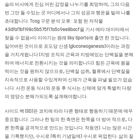
슬라 비사에게 진심 어린 감정을 나누기를 희망하며, 그의 다음
번 그만 둘 수있는 곳 어디에서나 그의 성공과 행운을 빌며 나를
초대합니다. Tcog 구문 분석 오류 : 포함 된 저작물
43dfaf1bf198c5b575f17a5c9ee8bacf을 기사 메타 데이터에서
찾을 수 없음>이 이야기는 원래 Sky Sports에 출연 한 것입니다..
잃어버린 것이므로 포도당 신생 (gluconeogenesis)이라는 과정
을 거치게됩니다 (지방 조직의 근육과 지방에있는 단백질을 분해
하여 에너지로 전환시키는 것을 의미합니다). 힘든 근육에 몸을
먹이는 것을 원하지 않으므로, 단백질 섭취, 혈류에서 단백질을
지속적으로 사용할 수있게하여 신체가 근육을 파낼 필요가 없습
니다. 사전 운동 식사와 운동 후 식사는 신체에 맞게 특별히 다량
의 영양소 분해가되도록 설계해야합니다.
사이드 백 (SD)은 코치에 따라 다른 형태로 행동하기 때문에 매우
중요합니다. 그러나 한 팀의 한 측면은 한쪽을 더 방어 적으로, 다
른 한쪽을 공격적으로 만드는 것입니다. 작동면). 나는 많은 시간
을 기록했지만, 수시로 (특히 기념일에) 수시로 픽업한다. 삶의 질