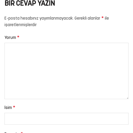
BIR CEVAP YAZIN
*
E-posta hesabınız yayımlanmayacak.
Gerekli alanlar
ile
işaretlenmişlerdir
*
Yorum
*
İsim