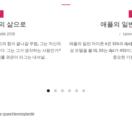
r
의 삶으로
애플의 일반 
alık 2018
Leav
의 힘이 끝나갈 무렵, 그는 자신의
애플의 일반 아이폰 6은 326의 dpi
다. 그는 그가 생각하는 사람인가?
성 모델을 볼 때, S5는 dpi가 432
를 겪은이 리그는 내셔널...
중요한 기본
le işaretlenmişlerdir