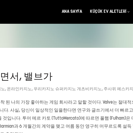
ANA SAYFA
KÜÇÜK EV ALETLERI
쓰면서, 밸브가
지노
,
온라인카지노
,
우리카지노 슈퍼카지노 개츠비카지노
,
주사위 예스카
착 된 나의 가장 좋아하는 게임 회사라고 말할 것이다. Valve는 절대적으
이 있습니다. 사실, 당신이 일상적인 일을한다면 연구와 글쓰기에서 더 빠
입니다. 투머 메르 카토 (TuttoMercato)에 따르면 풀햄 (Fulham)은
nieri가 Darmian과 6 개월간의 계약을 맺고 여름 동안 영구히 머무르도