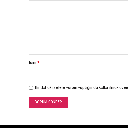
*
İsim
Bir dahaki sefere yorum yaptığımda kullanılmak üzer