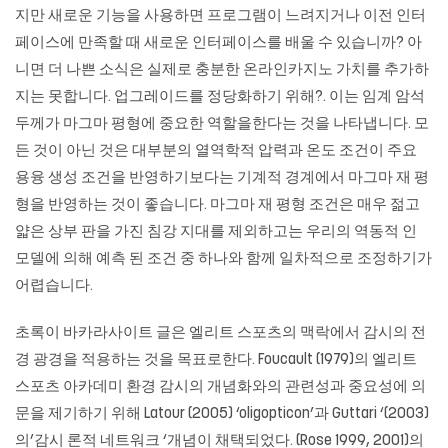
지만 새로운 기능을 사용하면 프로그램이 느려지거나 이전 인터
페이스에 만족할 때 새로운 인터페이스를 배울 수 있습니까? 아
니면 더 나쁜 소식은 실제로 충분한
온라인카지노
가치를 추가하
지는 못합니다. 업그레이드를 정당화하기 위해?. 이는 임계 암석
두께가 마그마 평형에 중요한 역할을한다는 것을 나타냅니다. 모
든 것이 아닌 것은 대부분의 열역학적 압력과 온도 조건이 주요
용융 생성 조건을 반영하기보다는 기계적 경계에서 마그마 재 평
형을 반영하는 것이 좋습니다. 마그마 재 평형 조건은 매우 젊고
얇은 상부 판을 가진 침강 지대를 제외하고는 우리의 역동적 인
모델에 의해 예측 된 조건 중 하나와 함께 일차적으로 조정하기가
어렵습니다.
초록이 바카라사이트 글은 엘리트 스포츠의 맥락에서 감시의 전
경 광경을 적용하는 것을 목표로한다. Foucault (1979)의 엘리트
스포츠 아카데미 환경 감시의 개념화와의 관련성과 중요성에 의
문을 제기하기 위해 Latour (2005) ‘oligopticon’과 Guttari ‘(2003)
의’감시 론적 네트워크 ‘개념이 채택되었다. (Rose 1999, 2001)의