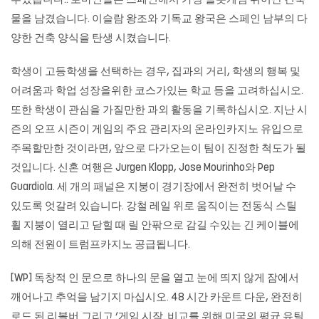
부었습니다.. 로마인들은 스페인에서 가장
슬롯게임
뛰어난 건축
물을 남겼습니다. 이슬람 왕조와 기독교 왕국은 스페인 남부의 다
양한 건축 양식을 탄생 시켰습니다.
학생이 고등학생을 선택하는 경우, 집과의 거리, 학생의 행복 및
어려움과 학업 성장을위한 코스가있는 학교 등을 고려하십시오.
또한 학생이 관심을 가질만한 과외 활동을 기록하십시오. 지난 시
즌의 오프 시즌이 게임의 주요 관리자의
온라인카지노
유입으로
주목할만한 것이라면, 앞으로 다가오는이 팀이 진정한 척도가 될
것입니다. 신혼 여행은 Jurgen Klopp, Jose Mourinho와 Pep
Guardiola. 세 개의 패널은 지붕이 경기장에서 완전히 벗어날 수
있도록 엇갈려 있습니다. 강철 레일 위로 움직이는 전동식 스틸
휠 지붕이 열리고 닫힐 때 릴 안팎으로 감길 수있는 긴 케이블에
의해 전원이 트럼프카지노 공급됩니다.
[WP] 독창적 인 문으로 하나의 문을 열고 눈에 띄지 않게 잠에서
깨어나고 추억을 남기지 마십시오. 48 시간 카운트 다운, 완전히
로드 된 리볼버 그리고 ‘게임 시작. 비교를 위해 미국의 평균 유틸