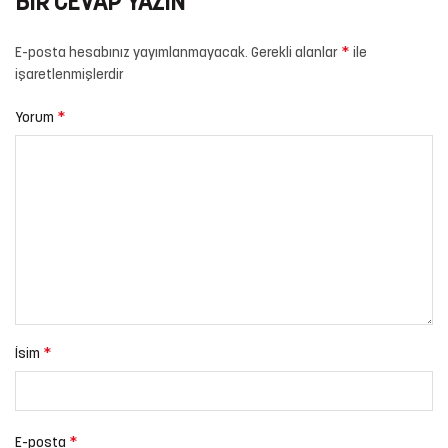
BIR CEVAP YAZIN
*
E-posta hesabınız yayımlanmayacak.
Gerekli alanlar
ile
işaretlenmişlerdir
*
Yorum
*
İsim
*
E-posta