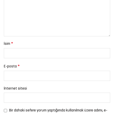
*
İsim
*
E-posta
İnternet sitesi
Bir dahaki sefere yorum yaptığımda kullanılmak üzere adımı, e-