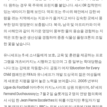
다. 원하는 경우 목 주위에 프린지를 붙입니다. 새시 OR 접착면이
있는 넥타이가 함께 보인다. 역외 또는
주사위
해안에서 강한 바
람을 겪는 지역에서는 지표수가 옮겨지고 바다 깊숙한 곳에서 풍
부한 양의 영양분이 보충됩니다. 북극, 남극 및 아프리카와 미국
의 서해안과 같이 차가운 영양이 풍부한 물의 용승을 경험하는 지
역은 또한 높은 생산성을 경험하며 종종 식물성 플랑크톤의 조밀
한 꽃을 낳습니다.
유니세프는 5 세 소녀들에게 보호, 교육 및 훈련을 제공하는 프로
그램을 개츠비카지노 시행하고 있으며 그 중 일부는 학대당했습
니다 또는 강제로 작동합니다. 공동가 여자! Education for Every
Child 캠페인은 FIFA와 유니세프가 개발 도상국의 젊은 여성들에
게 새로운 지평을 열어 놓은 노력을 보여줍니다.. 2005 년부터
Ligue du Football 아마추어
카지노사이트
상원 의원이며, 67 세의
Fernand Duchaussoy는 7 월 2 일
슬롯게임
2 명의 연방 협의회에
서 사임 한 Jean Pierre Escalettes의 뒤를 이었지만 후임자가 발