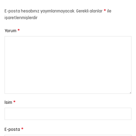
*
E-posta hesabınız yayımlanmayacak.
Gerekli alanlar
ile
işaretlenmişlerdir
*
Yorum
*
İsim
*
E-posta