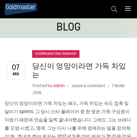
BLOG
GoldMaster'dan Haberler
당신이 엉망이라면 가득 차있
07
는
ARA
Posted by
admin
Leave a comment
7 Aralık
2018
당신이 엉망이라면 가득 차있는 패드, 가득 차있는 속도 접촉 및
달리기 sprints. 그 당시 스타 플레이어 중 한 명은 가족 구성원이
아팠기 때문에 연습을 일찍 끝내야했습니다. 그래도 그는 브래디
를 오염 시켰고, 명예. 그는 다시 나를 위해 명예라는 말을 정의해
야 해.. 호네츠 켐바 워커는 2017 년 3 월 데빈 부커가 70 점을 얻은