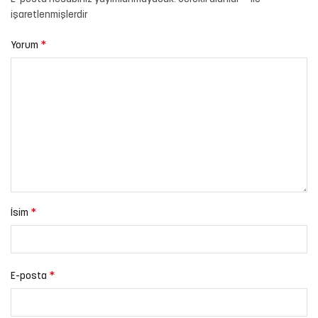
işaretlenmişlerdir
*
Yorum
*
İsim
*
E-posta