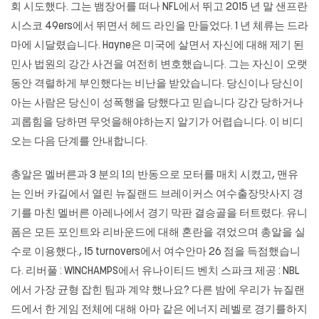
회 시도했다. 그는 뱀장어를 떠나 NFL에서 뛰고 2015 년 말 샌프란
시스코 49ers에서 뛰면서 헤드 라인을 만들었다. 1 년 체류는 드라
마에 시달렸습니다. Hayne은 미국에 살면서 자신에 대해 제기 된
민사 법원의 강간 사건을 여전히 변호했습니다. 그는 자신이 오랫
동안 격렬하게 부인했다는 비난을 받았습니다. 당신이나 당신이
아는 사람은 당신이 성폭행을 당했다고 믿습니다 강간 당하거나
괴롭힘을 당하면 무엇을해야하는지 알기가 어렵습니다. 이 비디
오는 다음 단계를 안내합니다.
총알은 멜버른과 3 분의 1의 반동으로 모터를 매치 시켰고, 맨유
는 인버 카길에서 열린 뉴질랜드 브레이커스 여수출장맛사지 경
기를 마친 멜버른 아레나에서 경기 막판 결승골을 터트렸다. 유니
폼은 모든 포인트와 리바운드에 대해 혼란을 겪었으며 총알을 실
수로 이용했다., 15 turnovers에서 여수안마 26 점을 득점했습니
다. 리버풀 : WINCHAMPS에서 유나이티드 벤치 스파크 제공 : NBL
에서 가장 균형 잡힌 팀과 계약 했나요? 다른 밤에 우리가 뉴질랜
드에서 한 게임 전체에 대해 아마 같은 에너지 레벨로 경기를하지