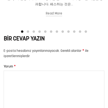
과합니다. 패스하는 것은...
Read More
BIR CEVAP YAZIN
*
E-posta hesabınız yayımlanmayacak.
Gerekli alanlar
ile
işaretlenmişlerdir
*
Yorum