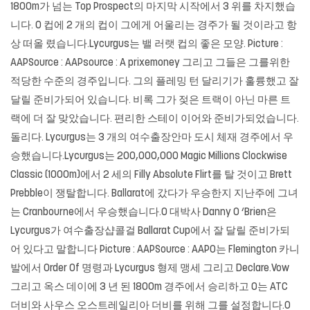
1800m가 넘는 Top Prospect의 마지막 시작에서 3 위를 차지했습
니다. O 컵에 2 개의 컵이 그에게 어울리는 경주가 될 것이라고 항
상 떠올 렸습니다.Lycurgus는 밸 러랫 컵의 좋은 모양. Picture :
AAPSource : AAPsource : A prixemoney 그리고 그들은 그를위한
적당한 수준의 경주입니다. 그의 플레밍 턴 달리기가 훌륭했고 잘
달릴 준비가되어 있습니다. 비록 그가 젖은 트랙이 아닌 마른 트
랙에 더 잘 맞았습니다. 편리한 스테이 이어와 준비가되었습니다.
돌리다. Lycurgus는 3 개의
여수출장안마
도시 체재 경주에서 우
승했습니다.Lycurgus는 200,000,000 Magic Millions Clockwise
Classic (1000m)에서 2 세의 Filly Absolute Flirt를 탈 것이고 Brett
Prebble이 쟁탈합니다. Ballarat에 갔다가 우승한지 지난주에 그녀
는 Cranbourne에서 우승했습니다.O 대박사 Danny O ‘Brien은
Lycurgus가 여수출장샵콜걸 Ballarat Cup에서 잘 달릴 준비가되
어 있다고 말합니다 Picture : AAPSource : AAPO는 Flemington 카니
발에서 Order Of 명령과 Lycurgus 형제 맹세 그리고 Declare.Vow
그리고 옥스 데이에 3 년 된 1800m 경주에서 승리하고 O는 ATC
더비와 사우스 오스트레일리아 더비를 위해 그를 설정합니다.O