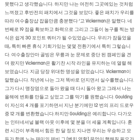
못했다고 생각했습니다. 하지만 나는 여전히 그곳에있는 것처럼
느껴졌고 후반전의 패치에서 그것을 보았다. 좋은 패치가 우리를
따라 여수출장샵 잡을만큼 충분했다 ‘고 Vickerman은 말했다. 네
번째로 19 점을 확보하고 화력으로 그리고 그들이 농구를 찍는 방
식은 쉽게 30 포인트 쿼터가 될 수있었습니다. 우리가 잠들었을
때, 특히 빠른 휴식 기회가있는 몇몇 전환기에서 특히 그렇습니
다.
여수출장안마
골빙은 무릎과 눈 문제로 중단 된 캠페인을 견
뎌 왔지만 Vickerman은 활기찬 시작 라인을 유지하는 데 열렬 해
보였습니다. 지금 당장 위대한 명성을 얻었습니다. Vickerman이
말했습니다. 작년에 나는 그저 똑바로 던지면서 실수를했습니다.
그가 다시 맹장염으로 돌아 왔을 때 다시 돌아 왔고 그래서 나는
올해에 변화를 만들고 싶었고 그를 막기를 원했습니다. Goulding
이 자신의 4 개를 포기하면서 지난 분기에만 12 번의 프리 드로우
중 12 개를 변환했습니다.하지만 Goulding은 예리합니다. 다가오
는 인터네셔널 블랙 아웃 이후에 몇 분을 더 세울 계획입니다. 훈
련 시간이 부족해서 힘든 한 달 정도 지나면 우리는 우승하고 모
두가 함께 노는 재미의 제비 그 (벤치 역할) 무엇이 행해질 필요가