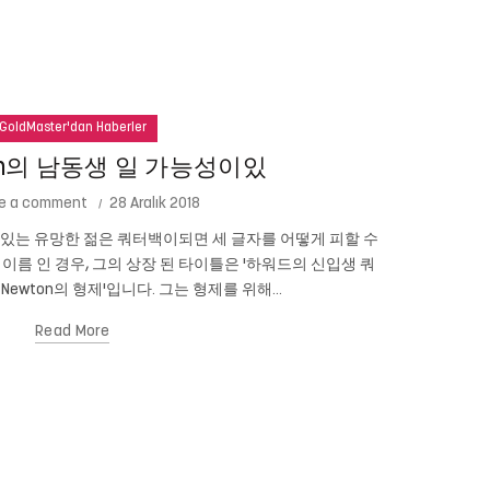
GoldMaster'dan Haberler
ton의 남동생 일 가능성이있
e a comment
28 Aralık 2018
성이있는 유망한 젊은 쿼터백이되면 세 글자를 어떻게 피할 수
테드 코펠 (
n의 이름 인 경우, 그의 상장 된 타이틀은 '하워드의 신입생 쿼
니다. 심지어 
 Newton의 형제'입니다. 그는 형제를 위해...
Read More