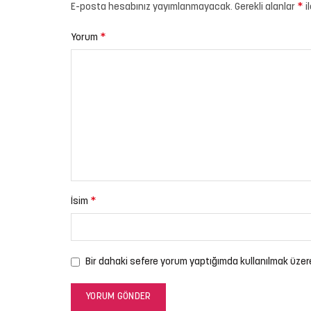
*
E-posta hesabınız yayımlanmayacak.
Gerekli alanlar
i
*
Yorum
*
İsim
Bir dahaki sefere yorum yaptığımda kullanılmak üzer