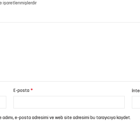
le işaretlenmişlerdir
*
E-posta
İnte
e adımı, e-posta adresimi ve web site adresimi bu tarayıcıya kaydet.