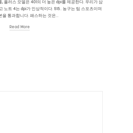
를, 플러스 모델은 401의 더 높은 dpi를 제공한다. 우리가 삼
Cam New
이고 노트 4는 dpi가 인상적이다. 515.. 농구는 팀 스포츠이며
있습니까? 당신
을 통과합니다. 패스하는 것은...
Read More