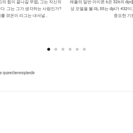
의 힘이 끝나갈 무렵, 그는 자신의
애플의 일반 아이폰 6은 326의 dpi
다. 그는 그가 생각하는 사람인가?
성 모델을 볼 때, S5는 dpi가 432
를 겪은이 리그는 내셔널...
중요한 기본
le işaretlenmişlerdir