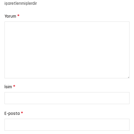
işaretlenmişlerdir
*
Yorum
*
İsim
*
E-posta