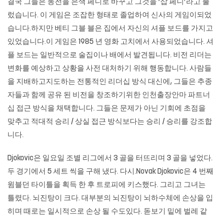
결국 그들은 동전을 은색 페니로 바꾸고 그것을 ‘삽 페니’라고 불
렀습니다. 이 게임은 조잡한 형태로 졸업하여 신사의 게임이되었
습니다.하지만 베티 그블 블은 집에서 자신의 셔플 보드를 가지고
있었습니다.이 게임은 1985 년 영화 고치에서 사용되었습니다. 셔
플 보드는 일반적으로 술집이나 배에서 발견됩니다. 비전 리더는
변화를 예상하고 상황을 사전 대처하기 위해 행동합니다. 사람들
을 지배하고지도하는 전통적인 리더십 방식 대신에, 그들은 추종
자들과 함께 공유 된 비전을 창조하기위한
인천출장안마
파트너
십 접근 방식을 채택합니다. 그들은 문제가 아닌 기회에 초점을
맞추고 적대적 승리 / 상실 접근 방식보다는 승리 / 승리를 강조합
니다.
Djokovic은 일요일 조별 리그에서 3 골을 터뜨리며 3 골을 넣었다.
두 경기에서 5 세트 씩을 구해 냈다. 다시.Novak Djokovic은 4 번째
윔블던 타이틀을 획득 한 후 트로피에 키스했다. 그리고 그녀는
틀렸다. 뇌진탕이 크다. 대부분의 뇌진탕이 뇌하수체에 손상을 입
히며 때로는 일시적으로 손상 될 수도있다. 돋보기 밑에 벌레 같