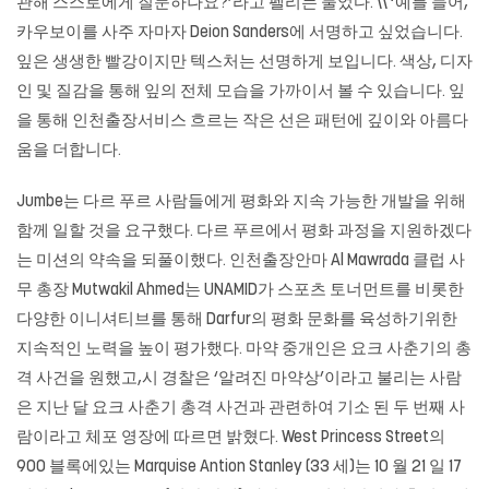
관해 스스로에게 질문하나요?’라고 펠리는 물었다. \\ ‘예를 들어,
카우보이를 사주 자마자 Deion Sanders에 서명하고 싶었습니다.
잎은 생생한 빨강이지만 텍스처는 선명하게 보입니다. 색상, 디자
인 및 질감을 통해 잎의 전체 모습을 가까이서 볼 수 있습니다. 잎
을 통해 인천출장서비스 흐르는 작은 선은 패턴에 깊이와 아름다
움을 더합니다.
Jumbe는 다르 푸르 사람들에게 평화와 지속 가능한 개발을 위해
함께 일할 것을 요구했다. 다르 푸르에서 평화 과정을 지원하겠다
는 미션의 약속을 되풀이했다.
인천출장안마
Al Mawrada 클럽 사
무 총장 Mutwakil Ahmed는 UNAMID가 스포츠 토너먼트를 비롯한
다양한 이니셔티브를 통해 Darfur의 평화 문화를 육성하기위한
지속적인 노력을 높이 평가했다. 마약 중개인은 요크 사춘기의 총
격 사건을 원했고,시 경찰은 ‘알려진 마약상’이라고 불리는 사람
은 지난 달 요크 사춘기 총격 사건과 관련하여 기소 된 두 번째 사
람이라고 체포 영장에 따르면 밝혔다. West Princess Street의
900 블록에있는 Marquise Antion Stanley (33 세)는 10 월 21 일 17