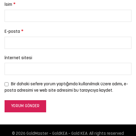
*
İsim
*
E-posta
İnternet sitesi
Bir dahaki sefere yorum yaptığımda kullanılmak üzere adımı, e-
posta adresimi ve web site adresimi bu tarayıcıya kaydet.
© 2026
GoldMaster – GoldKEA – Gold KEA
. All rights reserved