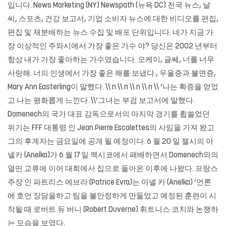
입니다. News Marketing (NY) Newspath (뉴욕 DC) 전국 뉴스, 날
씨, 스포츠, 건강 보고서, 기업 소비자 뉴스에 대한 비디오를 편집,
편집 및 재분배하는 뉴스 수집 및 배포 단위입니다. 네가 지금 가
장 이상적인 주와시에서 가장 좋은 가수 야? 당신은 2002 년부터
항상 내가 가장 좋아하는 가수였습니다. 오케이, 글쎄, 너를 너무
사랑해. 너의 인생에서 가장 좋은 해를 보냈다., 우울증과 불면증,
Mary Ann Easterling이 말했다. \\ n \\ n \\ n \\ n \\ ‘나는 확증을 얻었
고 나는 평화롭게 느낀다. \\’그녀는 부검 보고서에 말했다.
Domenech의 국가 대표 감독으로서의 마지막 경기를 휩쓸었던
위기는 FFF 대통령 인 Jean Pierre Escalettes의 사임을 가져 왔고
그의 후계자는 금요일에 공개 될 예정이다. 6 월 20 일 첼시의 아
넬카 (Anelka)가 6 월 17 일 멕시코에서 패배하면서 Domenech와의
열띤 교류에 이어 대회에서 집으로 돌아온 이후에 나왔다. 프랑스
주장 인 파트리스 에브라 (Patrice Evra)는 아넬 카 (Anelka) ‘언론
에 호언 장담을하고 팀을 불안정하게 만들었고 예정된 훈련이 시
작될 때 로버트 듀 버니 (Robert Duverne) 휘트니스 코치와 논쟁하
는 모습을 보였다.