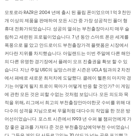
모토로라 RAZR은 2004 년에 출시 된 플립 폰이었으며 1 억 3 천만
개 이상의 제품을 판매하여 모든 시간 중 가장 성공적인 폴더 형
휴대 전화가되었습니다. 성공의 열쇠는
부천출장마사지
매우 슬
림하고 세련된 프로필이었습니다. 7 년 동안 스마트 폰은 세계를
폭풍으로 몰 았고 안드로이드 부천출장가격 플랫폼은 시장에서
커다란 지위를 차지했습니다. 아일랜드는 이번 주말에 다른 해안
의 다른 유명한 경기장에서 플레이 오프 진출권을 확보 할 수 있
습니다. 지난 주말 USC의 실망스러운 시즌은 UCLA 팀과의 2 차전
에서 패배로 새로운 최저치에 도달했다. 클레이 헬튼의 마지막 경
기는 어떻게 될지 트로이 목마가 어떻게 반응 할 것인가? 이 게임
에 관한 모든 것은 피할 수없는 것처럼 보입니다. 모든 의도와 목
적을 위해, 리그에서 최고의 부천출장안마야한곳 수비를 위해 대
다수의 성격을 지님으로써 우물처럼 대다수의 작업을 한 것은 방
어선이었습니다. 포스트 시즌에서 1993 년 수퍼 볼 챔피언에게 가
장 좋은 결과를 가져다 준 것은 부천출장샵예약부천 수비였습니
다. 그들은 게임 당 서두르고있는 70 야드가 넘는 곳을 포기했고,