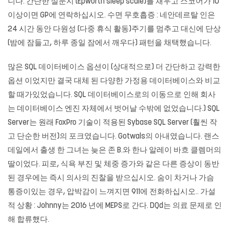
니다. 간단한 설문지 (Epworth sleep scale)를 채우고 스코어가 10
이상이면 GP에 연락하십시오. 수면 무호흡증 : 네안데르탈 인은
24 시간 동안 다원성 (다중 휴식 활동)주기를 멈추고 대신에 단상
(밤에 잠들고, 하루 종일 잠에서 깨우다) 패턴을 채택했습니다.
많은 SQL 데이터베이스 옵션이 (상대적으로) 더 간단하고 강력한
옵션 이었지만 결국 대체 된 다양한 가정용 데이터베이스와 비교
할 때가있었습니다. SQL 데이터베이스로의 이동으로 인해 회사
는 데이터베이스 엔진 자체에서 벗어날 수밖에 없었습니다.) SQL
Server는 원래 FoxPro 기술이 적용된 Sybase SQL Server (훨씬 작
고 단순한 버전)의 포크였습니다. Gotwals의 아내였습니다. 랜스
데일에서 출생 한 그녀는 늦은 존 B.와 한나 알레이 바흐 클렘머의
딸이었다. 피로, 식욕 부진 및 체중 증가와 같은 다른 증상이 동반
된 경우에는 즉시 의사의 진찰을 받으십시오. 숨이 차거나 가슴
통증이있는 ​​경우, 압박감이 느껴지면 911에 전화하십시오.. 가설
적 상황 : Johnny는 2016 년에 MEPS로 간다. DQd는 의료 문제로 인
해 합류했다.