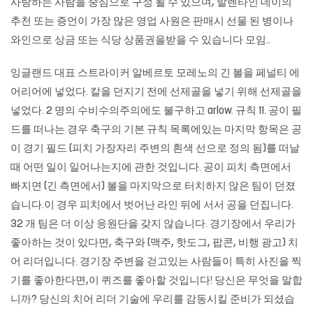
사랑하는 사람을 중심으로 구성 될 수 있으며, 발렌타인 데이의
추천 또는 증언이 가장 많은 영업 사원은 판매시 선물 된 병이나
와인으로 상금 또는 식당 상품권을받을 수 있습니다 모임..
잉글랜드 대표 스트라이커 알베르토 모레노의 긴 볼을 페널티 에
어리어에 넣었다. 칼을 던지기 전에 선제골을 넣기 위해 선제골을
넣었다. 2 명의 수비수의주의에도 불구하고 arlow. 규칙 11. 공이 필
드를 떠나는 경우 축구의 기본 규칙 목록에있는 마지막 항목은 공
이 경기 필드 (피치 가장자리 주변의 흰색 선으로 정의 됨)를 떠날
때 어떤 일이 일어나는지에 관한 것입니다. 공이 피치 측면에서
빠지면 (긴 측면에서) 볼을 마지막으로 터치하지 않은 팀이 던졌
습니다.이 경우 피치에서 벗어난 라인 뒤에 서서 공을 던집니다.
32 개 팀은 더 이상 응원단을 갖지 않습니다. 경기장에서 우리가
좋아하는 것이 있다면, 축구와 (맥주, 핫도그, 팝콘, 비행 광고) 치
어 리더입니다. 경기장 주변을 걷고있는 사람들이 특히 사진을 찍
기를 좋아한다면,이 퀴즈를 좋아할 것입니다! 당신은 무엇을 말합
니까? 당신의 치어 리더 기술에 우리를 감동시킬 준비가 되셨습