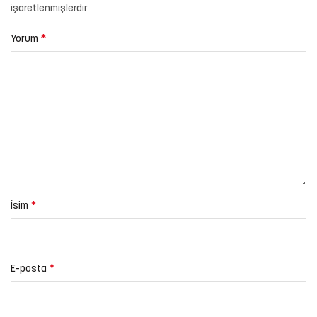
işaretlenmişlerdir
*
Yorum
*
İsim
*
E-posta