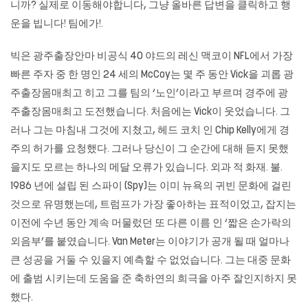
니까? 실제로 이동해야합니다, 그냥 올바른 답변을 클릭하고 행
운을 빕니다! 팀에가!.
빅은 광주출장안마 비공식 40 야드의 레신 맥코이 NFL에서 가장
빠른 주자 중 한 명인 24 세의 McCoy는 몇 주 동안 Vick을 괴롭
광
주출장몸매최고
히고 그를 팀의 ‘노인’이라고 부르며 경주에
광
주출장몸매최고
도전했습니다. 처음에는 Vick이 웃었습니다. 그
러나 그는 마침내 그것에 지쳤고, 헤드 코치 인 Chip Kelly에게 경
주의 허가를 요청했다. 그러나 당신이 그 순간에 대해 듣지 못했
을지도 모르는 하나의 메달 오류가 있습니다. 외과 적 화재. 불.
1986 년에 설립 된 스파이 (Spy)는 이미 뉴욕의 귀빈 문화에 걸린
것으로 유명했는데, 트럼프가 가장 좋아하는 표적이었고, 잡지는
이전에 수년 동안 계속 머물렀던 또 다른 이름 인 ‘짧은 손가락의
외음부’를 붙였습니다. Van Meter는 이야기가 공개 될 때 얼마나
큰 성공을 거둘 수 있을지 예측할 수 없었습니다. 그는 대중 문화
에 출범 시키는데 도움을 준 축하연의 희극을 아주 잘인지하지 못
했다.