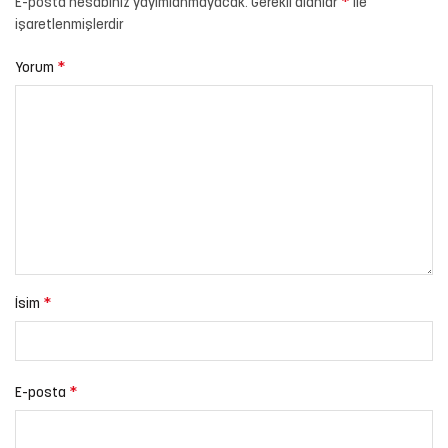
*
E-posta hesabınız yayımlanmayacak.
Gerekli alanlar
ile
işaretlenmişlerdir
*
Yorum
*
İsim
*
E-posta