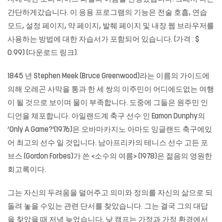
간단하게갔습니다. 이 응용 프로그램의 기능은 전술 호흡, 연습
모드, 설정 페이지, 약 페이지, 발췌 페이지 및 내장 웹 브라우저를
사용하는 방법에 대한 자습서가 포함되어 있습니다. (가격 : $
0.99) (다운로드 링크).
1845 년 Stephen Meek (Bruce Greenwood)라는 이름의 가이드에
의해 오레곤 사막을 통과 한 세 쌍의 이주민이 어디에도없는 여행
이 될 것으로 보이며 물이 부족합니다. 도중에 그들은 원주민 인
디언을 체포합니다. 아일랜드계 축구 선수 인 Eamon Dunphy의
‘Only A Game?'(1976)은
오바마카지노
아마도 잉글랜드 축구에있
어 최고의 선수 일 것입니다. 남아프리카의 테니스 선수 고든 포
브스 (Gordon Forbes)가 쓴 <소수의 여름> (1978)은 젊음의 영원한
회고록이다.
그는 자신의 두려움을 덜어주고 의미와 정의를 자신의 삶으로 되
돌려 놓을 수있는 관련 단서를 찾았습니다. 그는 결국 그의 대답
을 찾았을 때 저녁 늦었습니다. 낮 캠프는 가정과 가정 환경에서