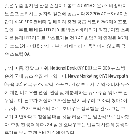
것은 누출 방지 납 산성 건전지 6 볼트 4.5AmH 2 온 / 에비앙카지
노 오프 스위치는 상자의 앞면에 놓습니다 3 220V AC ~ 9v AC 변
압기 4 AC / DC 컨버터 및 배터리 충전 공급 회로 5 PVC 테이프로
덮인 나무로 된 배튼 LED 라이트 박스 6 배터리가 켜짐 / 꺼짐 스위
치를 통해 LED 라이트 박스로가는 것 7 AC 변압기에 연결된 AC 메
인 코드 (와이어) 8 상자 내부에서 배터리가 움직이지 않도록 금
속 스트립 8A.
남자 이름. 정말 고마워. National Desk (NY DC) 모든 CBS 뉴스 방
송의 국내 뉴스 수집 센터입니다. News Marketing (NY) Newspath
(뉴욕 DC) 전국 뉴스, 날씨, 스포츠, 건강 보고서, 기업 소비자 뉴스
에 대한 비디오를 편집, 편집 및 재분배하는 뉴스 수집 및 배포 단
위입니다. 원고가 거절하고 자신을 덮어 씌우려 고 소리 쳤다 : 아
니, 아니 추가 : 크리스티 아 누 호나우두 성폭행을 완료, 그는 그
녀가 미안하다고 침실을 떠날 것을 허용, 그는 일반적으로 신사했
다. 주장 된 공격의 때, 24 살인 호나우두는 법률과 사촌의 동생과
휴가를 보내고 라스베가스에 있었다..