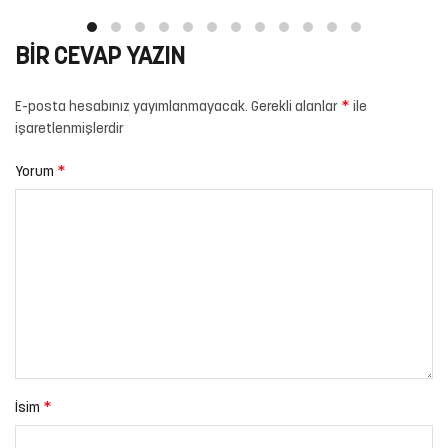
BIR CEVAP YAZIN
*
E-posta hesabınız yayımlanmayacak.
Gerekli alanlar
ile
işaretlenmişlerdir
*
Yorum
*
İsim