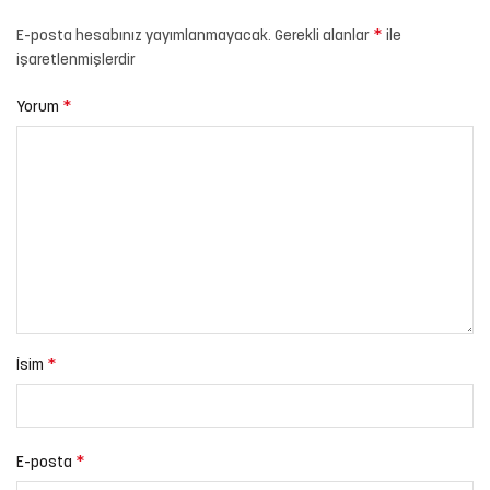
*
E-posta hesabınız yayımlanmayacak.
Gerekli alanlar
ile
işaretlenmişlerdir
*
Yorum
*
İsim
*
E-posta