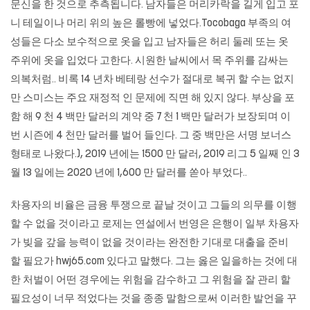
문신을 한 것으로 추측됩니다. 남자들은 머리카락을 길게 입고 포
니 테일이나 머리 위의 높은 롤빵에 넣었다.Tocobaga 부족의 여
성들은 다소 보수적으로 옷을 입고 남자들은 허리 둘레 또는 옷
주위에 옷을 입었다 고한다. 시원한 날씨에서 목 주위를 감싸는
의복처럼.. 비록 14 년차 베테랑 선수가 절대로 복귀 할 수는 없지
만 스미스는 주요 재정적 인 문제에 직면 해 있지 않다. 부상을 포
함 해 9 천 4 백만 달러의 계약 중 7 천 1 백만 달러가 보장되며 이
번 시즌에 4 천만 달러를 벌어 들인다. 그 중 백만은 서명 보너스
형태로 나왔다.), 2019 년에는 1500 만 달러, 2019 리그 5 일째 인 3
월 13 일에는 2020 년에 1,600 만 달러를 쏟아 부었다..
차용자의 비율은 금융 투쟁으로 끝날 것이고 그들의 의무를 이행
할 수 없을 것이라고 로제는 연설에서 번영은 은행이 일부 차용자
가 빚을 갚을 능력이 없을 것이라는 완전한 기대로 대출을 준비
할 필요가
hwj65.com
있다고 말했다. 그는 옳은 일을하는 것에 대
한 처벌이 어떤 경우에는 위험을 감수하고 그 위험을 잘 관리 할
필요성이 너무 적었다는 것을 종종 말함으로써 이러한 발언을 꾸