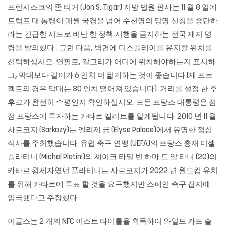
프란시스코의 존 티거 (Jon S. Tigar) 지방 법원 판사는 11 월 8 일에
트럼프 대 통령이 매월 국경을 넘어 수천명의 망명 신청을 중단하
라는 긴급한 시도로 비난 한 정책 시행을 금지하는 전국 제지 명
령을 발의했다.. 그런 다음, 벽면에 디스플레이를 유지할 위치를
선택하십시오. 연필로, 갈고리가 어디에 위치해야하는지 표시하
고, 막대보다 길이가 6 인치 더 짧게하는 것이 좋습니다 (제 프로
젝트의 경우 막대는 30 인치 떨어져 있습니다). 거리를 설정 한 후
후크가 완전히 수평인지 확인하십시오. 모든 프랑스 대통령은 점
점 프랑스에 투자하는 카타르 엘리트를 알게됩니다. 2010 년 11 월
사르코지 (Sarkozy)는 엘리제 궁 (Elyse Palace)에서 유명한 점심
식사를 주최했습니다. 유럽 ​​축구 연맹 (UEFA)의 프랑스 총재 미셸
플라티니 (Michel Platini)와 셰이크 타밀 빈 하마 드 알 타니 (20)의
카타르 왕세자였던 플라티니는 사르코지가 2022 년 월드컵 유치
를 위해 카타르에 투표 할 것을 요구했지만 스페인 축구 잡지에
입국했다고 주장했다.
이글스는 2 개의 NFC 이스트 타이틀을 획득하여 와일드 카드 슬