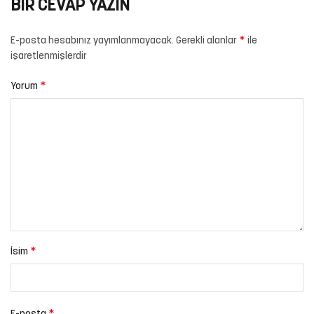
BIR CEVAP YAZIN
*
E-posta hesabınız yayımlanmayacak.
Gerekli alanlar
ile
işaretlenmişlerdir
*
Yorum
*
İsim