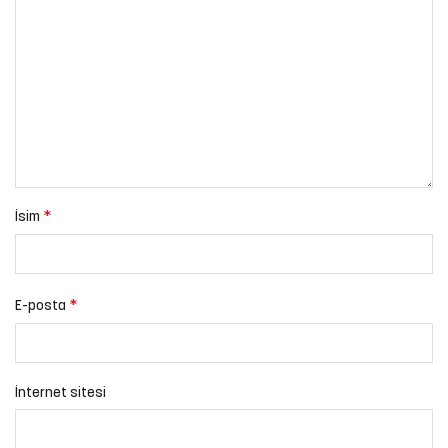
*
İsim
*
E-posta
İnternet sitesi