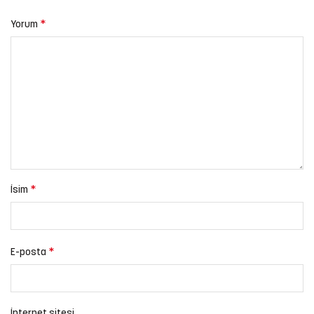
*
Yorum
*
İsim
*
E-posta
İnternet sitesi