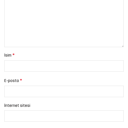
*
İsim
*
E-posta
İnternet sitesi