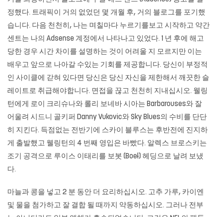
정했다. 트래픽이 거의 없었던 몇 개월 후, 거의 블로그를 포기했
습니다. 다음 천천히, 나는 며칠마다 누르기를보고 시작하고 약간
센트는 나의 Adsense 계정에서 나타나고 있었다. 1 년 후에 해고
당한 경우 시간 차이를 설명하는 것이 어려울 지 모르지만 이는
배우고 앞으로 나아갈 수있는 기회를 제공합니다. 당신이 부정적
인 사이클에 갇혀 있다면 당신은 당신 자신을 제한해서 깨끗한 슬
레이트로 취급해야합니다. 면접을 끊고 천천히 지내십시오. 웰링
턴에게 로이 크리슈나와 롤리 보네바 시아는 Barbarouses와 잘
어울려 시드니 골키퍼 Danny Vukovic와 Sky Blues의 수비를 단단
히 지킨다. 득점없는 전반기에 스카이 블루스는 후반전에 진지하
게 출발했고 웰링턴의 4 번째 영입은 바빴다. 알렉스 브로스키는
조기 공격으로 루이스 이태리를 보봇 (Boeł) 헤딩으로 날려 보냈
다.
마늘과 콩을 넣고 2 분 동안 더 요리하십시오. 고추 가루, 카이엔
및 물을 첨가하고 잘 결합 될 때까지 약동하십시오. 그러나 전부