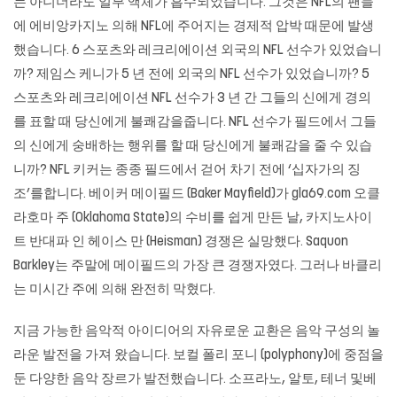
는 아니더라도 일부 액체가 흡수되었습니다. 그것은 NFL의 팬들
에 에비앙카지노 의해 NFL에 주어지는 경제적 압박 때문에 발생
했습니다. 6 스포츠와 레크리에이션 외국의 NFL 선수가 있었습니
까? 제임스 케니가 5 년 전에 외국의 NFL 선수가 있었습니까? 5
스포츠와 레크리에이션 NFL 선수가 3 년 간 그들의 신에게 경의
를 표할 때 당신에게 불쾌감을줍니다. NFL 선수가 필드에서 그들
의 신에게 숭배하는 행위를 할 때 당신에게 불쾌감을 줄 수 있습
니까? NFL 키커는 종종 필드에서 걷어 차기 전에 ‘십자가의 징
조’를합니다. 베이커 메이필드 (Baker Mayfield)가
gla69.com
오클
라호마 주 (Oklahoma State)의 수비를 쉽게 만든 날,
카지노사이
트
반대파 인 헤이스 만 (Heisman) 경쟁은 실망했다. Saquon
Barkley는 주말에 메이필드의 가장 큰 경쟁자였다. 그러나 바클리
는 미시간 주에 의해 완전히 막혔다.
지금 가능한 음악적 아이디어의 자유로운 교환은 음악 구성의 놀
라운 발전을 가져 왔습니다. 보컬 폴리 포니 (polyphony)에 중점을
둔 다양한 음악 장르가 발전했습니다. 소프라노, 알토, 테너 및베