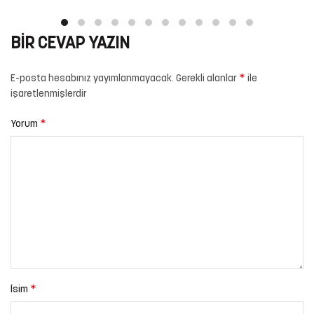
BIR CEVAP YAZIN
*
E-posta hesabınız yayımlanmayacak.
Gerekli alanlar
ile
işaretlenmişlerdir
*
Yorum
*
İsim