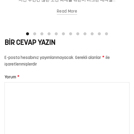
지난 수년간 많은 도전 과제를 겪은이 리그는 내셔널...
Read More
BIR CEVAP YAZIN
*
E-posta hesabınız yayımlanmayacak.
Gerekli alanlar
ile
işaretlenmişlerdir
*
Yorum