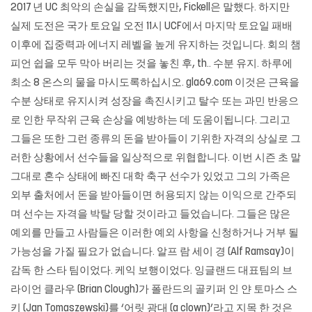
2017 년 UC 최악의 손실을 감독했지만, Fickell은 말했다. 하지만
실제 도전은 국가 토요일 오전 11시 UCF에서 마지막 토요일 패배
이후에 집중력과 에너지 레벨을 높게 유지하는 것입니다. 회의 챔
피언 쉽을 모두 막아 버리는 것을 놓친 후, th.. 수분 유지. 하루에
최소 8 온스의 물을 마시도록하십시오.
gla69.com
이것은 근육을
수분 상태로 유지시켜 성장을 촉진시키고 탈수 또는 과민 반응으
로 인한 무작위 근육 손상을 예방하는 데 도움이됩니다. 그리고
그들은 또한 그런 종류의 돈을 받아들이 기위한 자격의 상실로 그
러한 상황에서 선수들을 일상적으로 위협합니다. 이번 시즌 초 말
그대로 혼수 상태에 빠진 대학 축구 선수가 있었고 그의 가족은
외부 출처에서 돈을 받아들이면 허용되지 않는 이익으로 간주되
며 선수는 자격을 박탈 당할 것이라고 들었습니다. 그들은 많은
예외를 만들고 사람들은 이러한 예외 사항을 신청하거나 거부 될
가능성을 가질 필요가 없습니다. 알프 람 세이 경 (Alf Ramsay)이
감독 한 스타 팀이었다. 케익 보행이었다. 잉글랜드 대표팀의 브
라이언 클라우 (Brian Clough)가 폴란드의 골키퍼 인 얀 토마스 스
키 (Jan Tomaszewski)를 ‘어릿 광대 (a clown)’라고 지목 한 것은