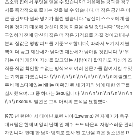
초소형 집에서 무엇을 얻을 수 있습니까? 처음에는 공과금 청구
서를 즉각적으로 줄이는 것을 볼 수 있습니다. 더 작은 공간은 더
큰 공간보다 열과 냉기가 훨씬 쉽습니다. ‘당신이 스스로에게 물
어볼 것이기 때문에 당신이 충동 지출을 줄일 것입니다.’ 당신이
구입하기 전에 당신의 집은 더 작은 가격표를 가질 것이고 (대부
분의 집값은 평방 피트를 기준으로합니다), 따라서 모기지 지불
액이 더 낮고 재산세가 낮다면 재산세가 낮아질 것입니다. \\ ‘우
리는 여러 개인이 자신을 알고있는 사람이라 할지라도 자신의 조
직을 직접 확인할 수없는 방식으로 여러 전문가를 참여시킬 수있
는 기회를 가졌습니다. \\’\\ n \\ n \\ n \\ n \\ n \\ n \\ n \\ n 메릴랜드
주 베데스다에있는 NIH는 미확인 된 세 가지의 뇌에 대한 연구를
실시했으며, 그 중 하나는 Seau입니다. \\ n \\ n \\ n \\ n \\ n \\ n \\ n
\\ n \\ nSeau의 발견은 그의 머리의 분석을 요청했다.
1970 년 런던에서 태어난 로렌 시아 (Lawrena) 전 자메이카 축구
대표팀은 현재 비영리 단체 인 애쉬 포드 타운의 자랑스러운 관리
자입니다. 한때 한 남자 범죄로 묘사 된 고난을 겪은 청소년은 17