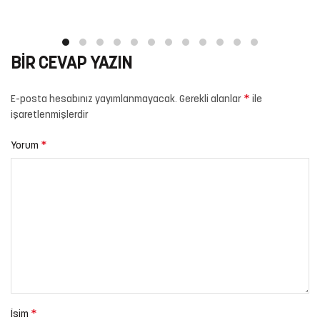
BIR CEVAP YAZIN
*
E-posta hesabınız yayımlanmayacak.
Gerekli alanlar
ile
işaretlenmişlerdir
*
Yorum
*
İsim