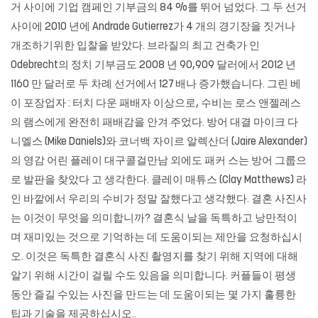
거 사이에 기업 캠페인 기부금의 84 %를 뛰어 넘었다. 그 두 선거
사이에 2010 년에 Andrade Gutierrez가 4 개의 경기장을 짓거나
개조하기위한 입찰을 받았다. 브라질의 최고 건축가 인
Odebrecht의 정치 기부금도 2008 년 90,909 달러에서 2012 년
1160 만 달러로 두 차례 선거에서 127 배나 증가했습니다. 그린 베
이 포장업자 : 터치 다운 패배자 이상으로, 수비는 로스 앤젤레스
의 램스에게 완전히 패배감을 안겨 주었다. 방어 대결 마이크 다
니엘스 (Mike Daniels)와 코너백 자이르 알렉산더 (Jaire Alexander)
의 영감 어린 플레이 대구콜걸만남 외에도 패커 스는 방어 그룹으
로 발판을 찾았다 고 생각한다. 클레이 매튜스 (Clay Matthews) 라
인 바깥에서 우리의 수비가 정말 잘했다고 생각했다. 결혼 사진사
는 이것이 무엇을 의미합니까? 결혼식 날을 독특하고 낭만적이
며 재미있는 것으로 기억하는 데 도움이되는 제안을 요청하십시
오. 이것은 독특한 결혼식 사진 촬영지를 찾기 위해 지역에 대해
알기 위해 시간이 걸릴 수도 있음을 의미합니다. 커플들이 평생
동안 즐길 수있는 사진을 만드는 데 도움이되는 몇 가지 훌륭한
팁과 기술을 제공하십시오..