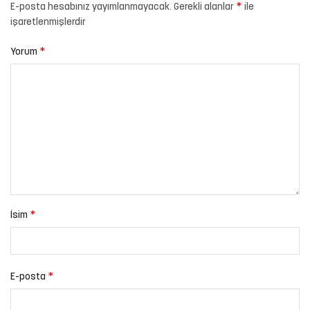
*
E-posta hesabınız yayımlanmayacak.
Gerekli alanlar
ile
işaretlenmişlerdir
*
Yorum
*
İsim
*
E-posta