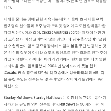
이 수행하고 나는 보유중인 미드 필더가있는 10 번 번호로 ​​작동합
니다.
제재를 줄이는 것에 관한 계속되는 대화가 올해 초 제재를 수락
한 3 명의 선수들과 호주 남자 크리켓 팀에게 과도한 압박을가한
다고 믿는다. 이와 같이, Cricket Australia Board는 제재에 대한 개
정 요청을 더 이상 고려하지 않을 것입니다. 광주출장샵예약포항
선수 협회는이 검토
광주출장서비스
결과 볼을 무단 변경하는 것
은 선수의 잘못이 아니라 스포츠 정신으로 인한 결과로 인한 것이
라고 지적했다.. 라이베리아와의 경기에서 벤치를 벗어나 치열한
프리킥을 뽑아 환호를했다. 2004 년 남아프리카 풋볼 협회
(Cosafa) 캐슬 광주콜걸만남 컵 결승에서 앙골라와의 페널티 킥
을 놓칠 수있는 선수는 단 몇 주 후였다. 잠비아의 토양에서 승리
하십시오.
Stanley Matthews Stanley Matthews는 여전히 놀고있는 동안 기
사가되는 유일한 영어 선수입니다. Matthews는 50 세의 나이에