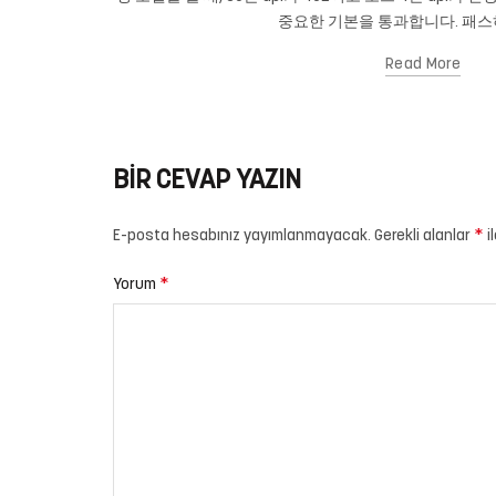
중요한 기본을 통과합니다. 패스하
Read More
BIR CEVAP YAZIN
*
E-posta hesabınız yayımlanmayacak.
Gerekli alanlar
i
*
Yorum