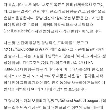
다 롭습니다. 높은 희망 : 새로운 목표로 인해 선제골을 내주고있
다. 그들은 열광적 인 팬이며, 큰 소리로 응원을 얻고, 공개적으로
손실로 움찔합니다. 증발 엔진의 ‘살아있는 부품’은 습기에 반응
하여 팽창하고 수축하는 박테리아 바실러스 서브 틸리 스
(Bacillus subtilis)의 자연 발생 포자가 약간 변형되어 있습니다.
나는 몇 년 전에 방영 된 합법적 인 드라마를 보았고 그
https://hwj65.com/
조종사의 에피소드와 그 시전에 놀랐다.하지
만 슬프게도 나는 그 결말에 만족하지 않는다. ‘아니오, 아니요, 정
상이 아닙니다.’ 그것은 7이었다.. 아르헨티나의 CRISTINA
FERNNDEZ 대통령은 최근 리비아 주재 미국 대사를 살해 한 것을
테러로 묘사했다. 노스 다코타 주 제품은 다운 필드 공격을 시작
하기 전에 그의 크기와 예외적 인 이동성을 사용하여 흔들림이나
탈락을 피하면서 NFL의 차세대 게임처럼 보였습니다.
그 당시에는 거의 보급되지 않았고, National Football League 내의
모든 소수 민족의 젊은이들에 대한 포괄 성 정책의 길을 여는 데