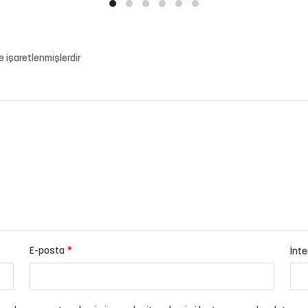
le işaretlenmişlerdir
*
E-posta
İnte