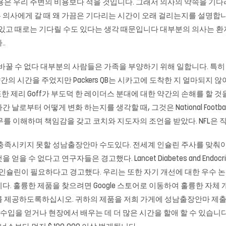
용은 우리 주변의 비용보다 적을 것입니다. 그래서 의사의 약속을 기다
의사에게 갈 때 왜 가끔은 기다리는 시간이 오래 걸리는지를 설명합니다.
 있고 때로는 기다릴 수도 있다는 생각 때문입니다 대부분의 의사는 
.
꿀 수 없다 대부분의 사람들은 가족을 부양하기 위해 일합니다. 특히 같이
 약간의 시간을 주었지만 Packers QB는 시카고에 도착한 지 얼마되지
또한 제리 Goff가 부도덕 한 레이더스 분대에 대한 약간의 손해를 할 것을
 날로부터 어떻게 변화 하는지를 생각할 때, 그것은 National Football 
업무를 이해하며 책임감을 갖고 코치와 지도자의 조언을 받았다. NFL은 
 충족시키지 못할
성남출장안마
수도있다. 전세계 인슐린 주사를 맞춰야하
수 없다고 연구자들은 경고했다. Lancet Diabetes and Endocri
이 인슐린이 필요하다고 경고했다. 우리는 또한 자기 개선에 대한 우수 
. 훌륭한 제품을 찾으려면 Google 스토어로 이동하여 훌륭한 자체 
를 제공하도록하십시오. 귀하의 제품을 저희 가게에
성남출장안마
제출
 수입을 얻거나 현장에서 배우는 데 더 많은 시간을 할애 할 수 있습니