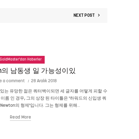
NEXT POST
GoldMaster'dan Haberler
ton의 남동생 일 가능성이있
e a comment
28 Aralık 2018
성이있는 유망한 젊은 쿼터백이되면 세 글자를 어떻게 피할 수
테드 코펠 (
n의 이름 인 경우, 그의 상장 된 타이틀은 '하워드의 신입생 쿼
니다. 심지어 
 Newton의 형제'입니다. 그는 형제를 위해...
Read More