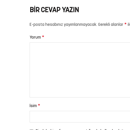
BIR CEVAP YAZIN
*
E-posta hesabınız yayımlanmayacak.
Gerekli alanlar
i
*
Yorum
*
İsim