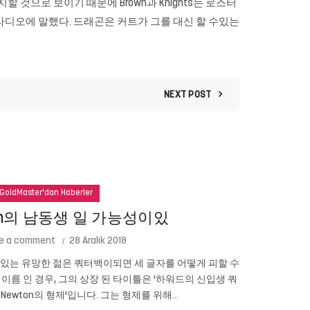
지할 것으로 보이기 때문에 Brown과 Knights는 로스터
라디오에 말했다. 드래곤은 커트가 그를 대신 할 수있는
NEXT POST
GoldMaster'dan Haberler
ton의 남동생 일 가능성이있
e a comment
28 Aralık 2018
성이있는 유망한 젊은 쿼터백이되면 세 글자를 어떻게 피할 수
테드 코펠 (
n의 이름 인 경우, 그의 상장 된 타이틀은 '하워드의 신입생 쿼
니다. 심지어 
 Newton의 형제'입니다. 그는 형제를 위해...