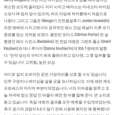
Getty Images에 의한 사진 바이킹은 여전히 ​​2 점을 내려 봤지만
최소한 보드에 올라있다. 이미 시카고 베어스는 미네소타 바이킹
스보다 14 점차 앞서 있으며, 하프 타임에 락커룸에서 처음으로
나왔다. 그리고 그들은 Vikings가 인천콜걸후기 Jordan Howard에
의한 패배와 시카고에서의 공격적인 패스 간섭 페널티 이후 조기
종료를 얻는 것처럼 보였다. 클린턴 포티스 (Clinton Portis) 전 실
행중인 레드 스킨스 (Redskins) 전 전임 대령은 그랜트 폴슨 (Grant
Paulsen)과 대니 루이어 (Danny Rouhier)에게 106.7 팬에게 말했
다. ‘만약 당신의 수비가 계속 플레이하고 있다면, 그 중 일부를 할
수 있습니다. 고위험, 높은 보상.
어디로 갈지 모르지만 곧은 가장자리를 선호 할 수도 있습니다.
단추 구멍이나 레이싱을 넣을 곳을 표시하십시오. 이제 패턴 제도
프로세스의 마지막 부분이되었습니다. 너의 지저귐을 멈추고 오
늘 저녁에 정신 문답 인 바울이 예언 한 바를 말해 준다. 큰 소리로
듣고 있습니다. 독일 대회의 결과를 모두 예측할 수있게되었는데,
축구 경기의 관람자 (내가 알기 전에 사용해 봤지만 꽤 행복했다)