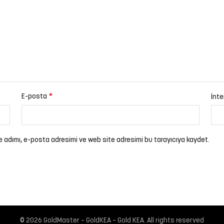
*
E-posta
İnte
e adımı, e-posta adresimi ve web site adresimi bu tarayıcıya kaydet.
© 2026
GoldMaster – GoldKEA – Gold KEA
. All rights reserved