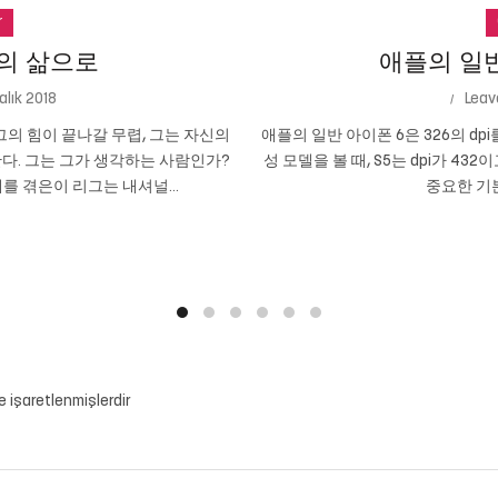
r
의 삶으로
애플의 일반 
alık 2018
Leav
의 힘이 끝나갈 무렵, 그는 자신의
애플의 일반 아이폰 6은 326의 dpi
다. 그는 그가 생각하는 사람인가?
성 모델을 볼 때, S5는 dpi가 432
를 겪은이 리그는 내셔널...
중요한 기본
le işaretlenmişlerdir