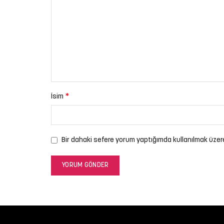
*
İsim
Bir dahaki sefere yorum yaptığımda kullanılmak üzer