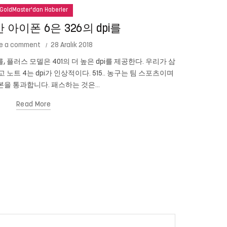
GoldMaster'dan Haberler
아이폰 6은 326의 dpi를
e a comment
28 Aralık 2018
를, 플러스 모델은 401의 더 높은 dpi를 제공한다. 우리가 삼
Cam New
이고 노트 4는 dpi가 인상적이다. 515.. 농구는 팀 스포츠이며
있습니까? 당신
을 통과합니다. 패스하는 것은...
Read More