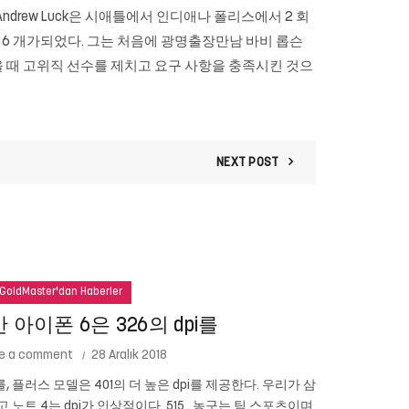
7 Andrew Luck은 시애틀에서 인디애나 폴리스에서 2 회
중 6 개가되었다. 그는 처음에 광명출장만남 바비 롭슨
떠 맡았을 때 고위직 선수를 제치고 요구 사항을 충족시킨 것으
NEXT POST
GoldMaster'dan Haberler
아이폰 6은 326의 dpi를
e a comment
28 Aralık 2018
를, 플러스 모델은 401의 더 높은 dpi를 제공한다. 우리가 삼
Cam New
이고 노트 4는 dpi가 인상적이다. 515.. 농구는 팀 스포츠이며
있습니까? 당신