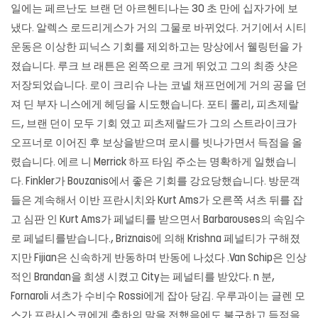
일에는 페르난도 브랜 던 아르헨티나는 30 초 만에 십자가에 보
냈다. 알렉스 로드리게스가 거의 그물로 바뀌었다. 거기에서 시티
운동은 이상한 피닉스 기회를 제외하고는 망상에서 웰링턴을 가
졌습니다. 루크 브 래튼은 왼쪽으로 크게 뛰었고 그의 최종 샷은
저장되었습니다. 로이 크리슈 나는 코넬 채프먼에게 거의 공을 던
져 딘 부자 니스에게 헤딩을 시도했습니다. 포티 롤리, 피츠제랄
드, 브랜 던이 모두 기회 였고 피츠제랄드가 그의 스트라이크가
오프너로 이어진 후 보상을받으며 로시를 빗나가면서 득점을 올
렸습니다. 에르 니 Merrick 하프 타임 주소는 명확하게 일했습니
다. Finkler가 Bouzanis에서 좋은 기회를 강요당했습니다. 방문객
들은 계속해서 이반 프란시치와 Kurt Ams가 오른쪽 셔츠 뒤를 잡
고 심판 인 Kurt Ams가 페널티를 받으면서 Barbarouses의 속임수
로 페널티를받습니다., Briznais에 의해 Krishna 페널티가 구해졌
지만 Fijian은 신속하게 반동하며 반동에 나섰다 ​​.Van Schip은 인상
적인 Brandan을 희생 시켰고 City는 페널티를 받았다. n 분,
Fornaroli 셔츠가 수비수 Rossi에게 잡아 당김. 우루과이는 글렌 모
스가 프란시스코에게 축하의 말을 전했음에도 불구하고 득점을