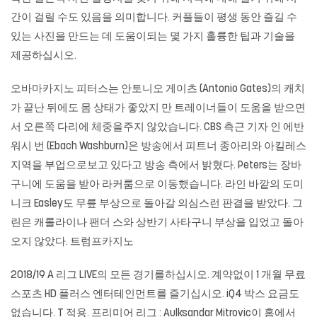
간이 걸릴 수도 있음을 의미합니다. 커플들이 평생 동안 즐길 수
있는 사진을 만드는 데 도움이되는 몇 가지 훌륭한 팁과 기술을
제공하십시오.
오바마카지노
피터스는 안토니오 게이츠 (Antonio Gates)의 캐치
가 끝난 뒤에도 몸 상태가 좋았지 만 트레이너들이 도움을 받으면
서 오른쪽 다리에 체중을주지 않았습니다. CBS 측근 기자 인 에반
워시 번 (Ebach Washburn)은 방송에서 피트너 종아리와 아킬레스
지역을 부업으로보고 있다고 방송 측에서 밝혔다. Peters는 장바
구니에 도움을 받아 라커룸으로 이동했습니다. 라인 바깥의 도미
니크 Easley도 무릎 부상으로 돌아갈 의심스런 판결을 받았다. 그
린은 캐롤라이나 팬더 스와 상반기 사타구니 부상을 입었고 돌아
오지 않았다.
트럼프카지노
2018/19 A 리그 LIVE의 모든 경기를하십시오. 계약없이 1 개월 무료
스포츠 HD 플러스 엔터테인먼트를 즐기십시오. iQ4 박스 요금도
없습니다. T 적용. 프리미어 리그 : Aulksandar Mitrovic이 홈에서