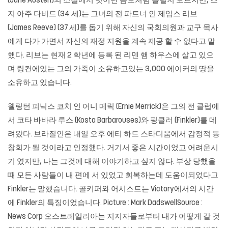
(Jane Austen)의 소설에서 벗어난 음모처럼 들릴지 모르지만, 조
지 아주 다비드 (34 세)는 그녀의 전 파트너 인 제임스 리브
(James Reeve) (37 세)를 돕기 위해 자신의 국회의원과 교구 목사
에게 다가 가면서 자신의 재정 지원을 계속 제공 할 수 없다고 말
했다. 리브는 현재 2 학년에 등록 된 리덴 햄 하우스에 살고 있으
며 링컨에있는 그의 가족이 소유하고있는 3,000 에이커의 땅을
소유하고 있습니다.
웰링턴 피닉스 코치 인 어니 메릭 (Ernie Merrick)은 그의 전 클럽에
서 코타 바바라 루스 (Kosta Barbarouses)와 핑클러 (Finkler)를 데
려왔다. 브라질인은 내일 오후 에티 하드 스타디움에서 감정적 동
창회가 될 것이라고 인정했다. 거기서 좋은 시간이었고 어려운시
기 였지만, 나는 그것에 대해 이야기하고 싶지 않다. 부상 당했을
때 모든 사람들이 내 편에 서 있었고 회복하는데 도움이되었다고
Finkler는 말했습니다. 골키퍼와 어시스트는 Victory에서의 시간
에 Finkler의 특징이었습니다. Picture : Mark DadswellSource :
News Corp 오스트레일리아는 지지자들로부터 내가 어떻게 갈 것