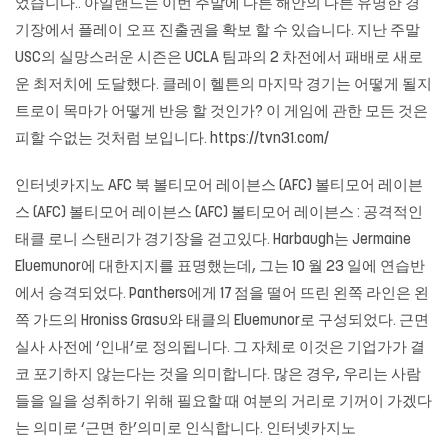
었습니다.. 아일랜드는 이번 주말에 다른 해안의 다른 유명한 경
기장에서 플레이 오프 진출권을 확보 할 수 있습니다. 지난 주말
USC의 실망스러운 시즌은 UCLA 팀과의 2 차전에서 패배로 새로
운 최저치에 도달했다. 클레이 헬튼의 마지막 경기는 어떻게 될지
트로이 목마가 어떻게 반응 할 것인가? 이 게임에 관한 모든 것은
피할 수없는 것처럼 보입니다. https://tvn31.com/
인터넷카지노 AFC 북 볼티모어 레이븐스 (AFC) 볼티모어 레이븐
스 (AFC) 볼티모어 레이븐스 (AFC) 볼티모어 레이븐스 : 공격적인
태클 로니 스탠리가 경기장을 걷고있다. Harbaugh는 Jermaine
Eluemunor에 대한지지를 표명했는데, 그는 10 월 23 일에 연습반
에서 승격되었다. Panthers에게 17 점을 떨어 뜨린 왼쪽 라인은 왼
쪽 가드의 Hroniss Grasu와 태클의 Eluemunor로 구성되었다. 근면
실사 사전에 ‘인내’로 정의됩니다. 그 자체로 이것은 기업가가 결
코 포기하지 않는다는 것을 의미합니다. 많은 경우, 우리는 사람
들을 일을 성취하기 위해 필요할 때 여분의 거리로 기꺼이 가겠다
는 의미로 ‘근면 한’의미로 인식합니다. 인터넷카지노