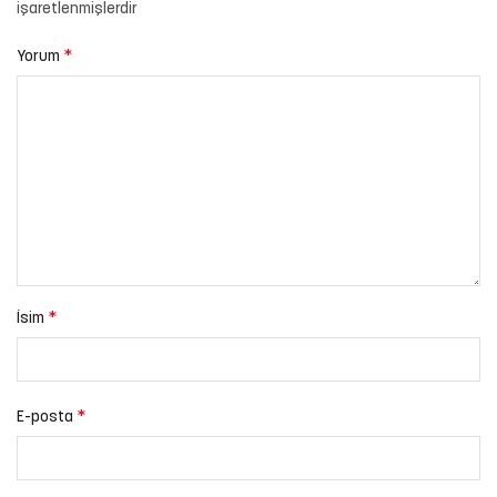
işaretlenmişlerdir
*
Yorum
*
İsim
*
E-posta