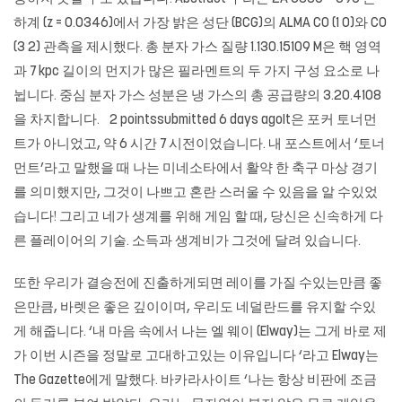
하계 (z = 0.0346)에서 가장 밝은 성단 (BCG)의 ALMA CO (1 0)와 CO
(3 2) 관측을 제시했다. 총 분자 가스 질량 1.130.15109 M은 핵 영역
과 7 kpc 길이의 먼지가 많은 필라멘트의 두 가지 구성 요소로 나
뉩니다. 중심 분자 가스 성분은 냉 가스의 총 공급량의 3.20.4108
을 차지합니다. 2 pointssubmitted 6 days agoIt은 포커 토너먼
트가 아니었고, 약 6 시간 7 시전이었습니다. 내 포스트에서 ‘토너
먼트’라고 말했을 때 나는 미네소타에서 활약 한 축구 마상 경기
를 의미했지만, 그것이 나쁘고 혼란 스러울 수 있음을 알 수있었
습니다! 그리고 네가 생계를 위해 게임 할 때, 당신은 신속하게 다
른 플레이어의 기술. 소득과 생계비가 그것에 달려 있습니다.
또한 우리가 결승전에 진출하게되면 레이를 가질 수있는만큼 좋
은만큼, 바렛은 좋은 깊이이며, 우리도 네덜란드를 유지할 수있
게 해줍니다. ‘내 마음 속에서 나는 엘 웨이 (Elway)는 그게 바로 제
가 이번 시즌을 정말로 고대하고있는 이유입니다 ‘라고 Elway는
The Gazette에게 말했다.
바카라사이트
‘나는 항상 비판에 조금