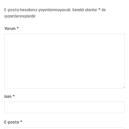
*
E-posta hesabınız yayımlanmayacak.
Gerekli alanlar
ile
işaretlenmişlerdir
*
Yorum
*
İsim
*
E-posta