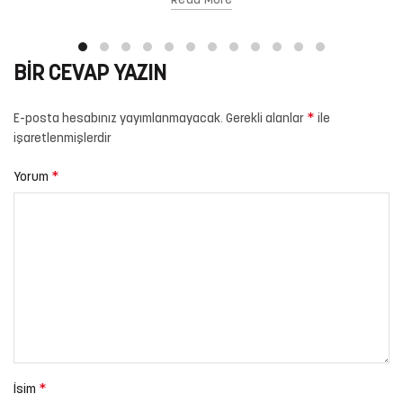
Read More
BIR CEVAP YAZIN
*
E-posta hesabınız yayımlanmayacak.
Gerekli alanlar
ile
işaretlenmişlerdir
*
Yorum
*
İsim