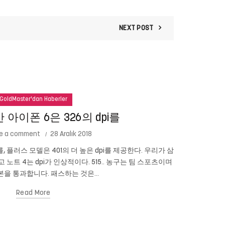
NEXT POST
GoldMaster'dan Haberler
아이폰 6은 326의 dpi를
e a comment
28 Aralık 2018
를, 플러스 모델은 401의 더 높은 dpi를 제공한다. 우리가 삼
Cam New
이고 노트 4는 dpi가 인상적이다. 515.. 농구는 팀 스포츠이며
있습니까? 당신
을 통과합니다. 패스하는 것은...
Read More