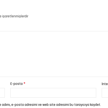
le işaretlenmişlerdir
*
E-posta
İnte
e adımı, e-posta adresimi ve web site adresimi bu tarayıcıya kaydet.