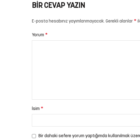
BIR CEVAP YAZIN
*
E-posta hesabınız yayımlanmayacak.
Gerekli alanlar
i
*
Yorum
*
İsim
Bir dahaki sefere yorum yaptığımda kullanılmak üzer