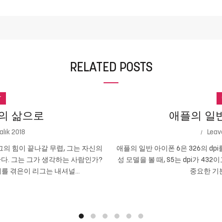
RELATED POSTS
r
의 삶으로
애플의 일반 
alık 2018
Leav
의 힘이 끝나갈 무렵, 그는 자신의
애플의 일반 아이폰 6은 326의 dpi
다. 그는 그가 생각하는 사람인가?
성 모델을 볼 때, S5는 dpi가 432
를 겪은이 리그는 내셔널...
중요한 기본