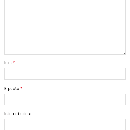
*
İsim
*
E-posta
İnternet sitesi