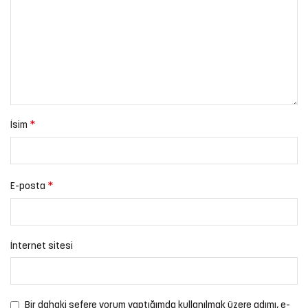
*
İsim
*
E-posta
İnternet sitesi
Bir dahaki sefere yorum yaptığımda kullanılmak üzere adımı, e-