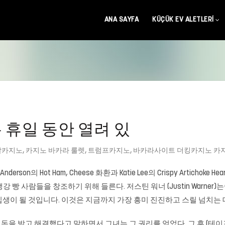
ANA SAYFA
KÜÇÜK EV ALETLERI
ine은 휴일 동안 열려 있
발카지노
,
카지노 바카라 룰렛
,
트럼프카지노
,
바카라사이트 더킹카지노 카
 Anderson의 Hot Ham, Cheese 화환과 Katie Lee의 Crispy Art
짭짤한 생강 빵 사람들을 창조하기 위해 들른다. 저스틴 워너 (Justin War
생이 될 것입니다. 이것은 지금까지 가장 흥미 진진하고 스릴 넘치는 
을 받고 해결했다고 말하면서 그녀는 그 권리를 얻었다. 그 후 (테이