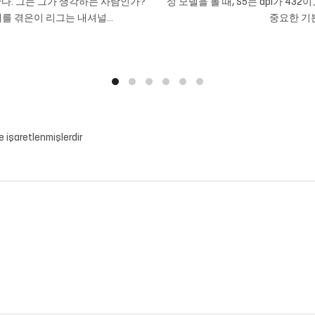
다. 그는 그가 생각하는 사람인가?
성 모델을 볼 때, S5는 dpi가 432
를 겪은이 리그는 내셔널...
중요한 기본
le işaretlenmişlerdir