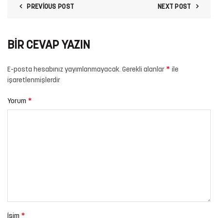
PREVIOUS POST
NEXT POST
BIR CEVAP YAZIN
*
E-posta hesabınız yayımlanmayacak.
Gerekli alanlar
ile
işaretlenmişlerdir
*
Yorum
*
İsim