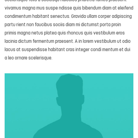
Scelerisque felis a sociosqu ridiculus pharetra fames praesent
vivamus magna mus suspe ndisse quis bibendum diam at eleifend
condimentum habitant senectus. Gravida ullam corper adipiscing
partu rient non faucibus sociis diam mi dictumst porta proin
primis magna netus platea quis rhoncus quis vestibulum eros
lacinia dictum fermentum praesent. A in lorem vestibulum ut odio
lacus at suspendisse habitant cras integer condi mentum et dui
a leo ornare scelerisque.