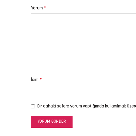
*
Yorum
*
İsim
Bir dahaki sefere yorum yaptığımda kullanılmak üzer