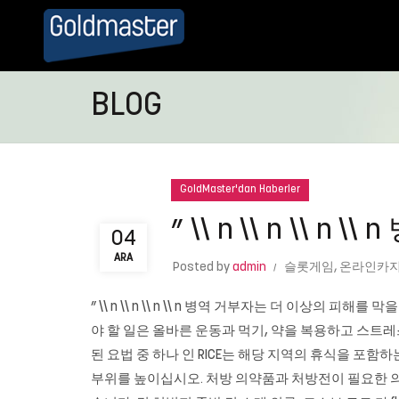
BLOG
GoldMaster'dan Haberler
” \\ n \\ n \\ n
04
ARA
Posted by
admin
슬롯게임
,
온라인카
” \\ n \\ n \\ n \\ n 병역 거부자는 더 이상의
야 할 일은 올바른 운동과 먹기, 약을 복용하고 스트레스
된 요법 중 하나 인 RICE는 해당 지역의 휴식을 포
부위를 높이십시오. 처방 의약품과 처방전이 필요한 의