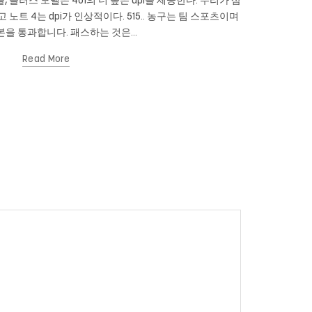
를, 플러스 모델은 401의 더 높은 dpi를 제공한다. 우리가 삼
Cam New
이고 노트 4는 dpi가 인상적이다. 515.. 농구는 팀 스포츠이며
있습니까? 당신
을 통과합니다. 패스하는 것은...
Read More