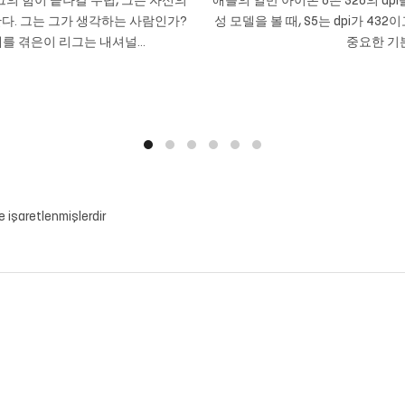
의 힘이 끝나갈 무렵, 그는 자신의
애플의 일반 아이폰 6은 326의 dpi
다. 그는 그가 생각하는 사람인가?
성 모델을 볼 때, S5는 dpi가 432
를 겪은이 리그는 내셔널...
중요한 기본
le işaretlenmişlerdir