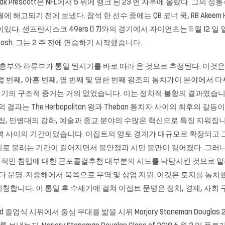
rescott은 NFL에서 5 위에 랭크 된 23 번 자루에 올랐다. 그의 정통
을 1 월에 해고되기 전에 보냈다. 참석 한 선수 중에는 QB 코너 쿡, RB Akeem 
 샌프란시스코 49ers (1 7)와의 경기에서 자이언츠는 11 월 12 일 
osh. 그는 2 주 전에 연습하기 시작했습니다.
상층부와 하류부가 통일 된시기를 바로 따라 온 것으로 추정된다. 이것
덟 번째, 아홉 번째, 열 번째 및 열한 번째 왕조의 통치가이 분야에서
기의 구조적 증거는 거의 없었습니다. 이는 정치적 불황의 결과였습니
과는 The Herbopolitan 왕과 Theban 통치자 사이의 최후의 갈
, 민병대의 강화, 예술과 종교 분야의 수많은 혁신으로 특징 지워집니다.
벽 사이의 기간이었습니다. 이집트의 영토 경계가 대규모로 확장되고 
중기로 불리는 기간이 길어지면서 불안정과 시민 불만이 길어졌다. 그러
인 침입에 대한 군포콜걸추천 대부분의 시도를 낙담시킨 것으로 알려져 
 문명. 지중해에서 북쪽으로 무역 및 상업 지원. 이것은 토지를 통치했던
합니다. 이 통일 후 수세기에 걸쳐 이집트 문명은 정치, 경제, 사회
 졸업식 시위에서 중심 무대를 밟을 시위 Marjory Stoneman Douglas 