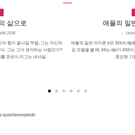
r
의 삶으로
애플의 일반 
alık 2018
Leav
의 힘이 끝나갈 무렵, 그는 자신의
애플의 일반 아이폰 6은 326의 dpi
다. 그는 그가 생각하는 사람인가?
성 모델을 볼 때, S5는 dpi가 432
를 겪은이 리그는 내셔널...
중요한 기본
le işaretlenmişlerdir