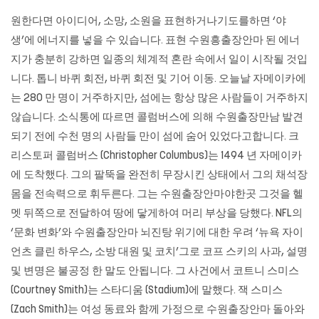
원한다면 아이디어, 소망, 소원을 표현하거나기도를하면 ‘야
생’에 에너지를 넣을 수 있습니다. 표현 수원흥출장안마 된 에너
지가 충분히 강하면 일종의 체계적 혼란 속에서 일이 시작될 것입
니다. 톱니 바퀴 회전, 바퀴 회전 및 기어 이동. 오늘날 자메이카에
는 280 만 명이 거주하지만, 섬에는 항상 많은 사람들이 거주하지
않습니다. 소식통에 따르면 콜럼버스에 의해 수원출장만남 발견
되기 전에 수천 명의 사람들 만이 섬에 숨어 있었다고합니다. 크
리스토퍼 콜럼버스 (Christopher Columbus)는 1494 년 자메이카
에 도착했다. 그의 팔뚝을 완전히 무장시킨 상태에서 그의 채석장
몸을 전속력으로 휘두른다. 그는 수원출장안마야한곳 그것을 헬
멧 뒤쪽으로 전달하여 땅에 닿게하여 머리 부상을 당했다. NFL의
‘문화 변화’와
수원출장안마
뇌진탕 위기에 대한 우려 ‘뉴욕 자이
언츠 클린 하우스, 소방 대원 및 코치’그로 코프 스키의 사과, 설명
및 변명은 불공정 한 말도 안됩니다. 그 사건에서 코트니 스미스
(Courtney Smith)는 스타디움 (Stadium)에 말했다. 잭 스미스
(Zach Smith)는 여성 동료와 함께 가정으로
수원출장안마
돌아와