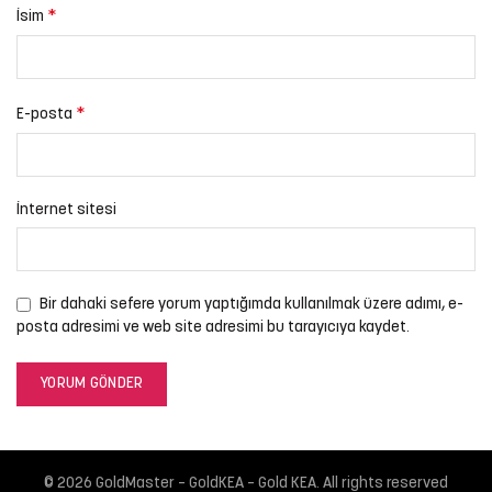
*
İsim
*
E-posta
İnternet sitesi
Bir dahaki sefere yorum yaptığımda kullanılmak üzere adımı, e-
posta adresimi ve web site adresimi bu tarayıcıya kaydet.
© 2026
GoldMaster – GoldKEA – Gold KEA
. All rights reserved