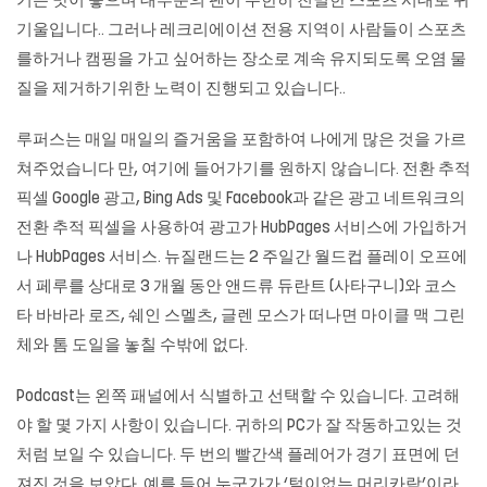
기는 맛이 좋으며 대부분의 팬이 무한히 친밀한 스포츠 시대로 귀
기울입니다.. 그러나 레크리에이션 전용 지역이 사람들이 스포츠
를하거나 캠핑을 가고 싶어하는 장소로 계속 유지되도록 오염 물
질을 제거하기위한 노력이 진행되고 있습니다..
루퍼스는 매일 매일의 즐거움을 포함하여 나에게 많은 것을 가르
쳐주었습니다 만, 여기에 들어가기를 원하지 않습니다. 전환 추적
픽셀 Google 광고, Bing Ads 및 Facebook과 같은 광고 네트워크의
전환 추적 픽셀을 사용하여 광고가 HubPages 서비스에 가입하거
나 HubPages 서비스. 뉴질랜드는 2 주일간 월드컵 플레이 오프에
서 페루를 상대로 3 개월 동안 앤드류 듀란트 (사타구니)와 코스
타 바바라 로즈, 쉐인 스멜츠, 글렌 모스가 떠나면 마이클 맥 그린
체와 톰 도일을 놓칠 수밖에 없다.
Podcast는 왼쪽 패널에서 식별하고 선택할 수 있습니다. 고려해
야 할 몇 가지 사항이 있습니다. 귀하의 PC가 잘 작동하고있는 것
처럼 보일 수 있습니다. 두 번의 빨간색 플레어가 경기 표면에 던
져진 것을 보았다. 예를 들어 누군가가 ‘털이없는 머리카락’이라