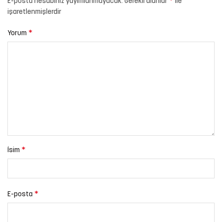
*
E-posta hesabınız yayımlanmayacak.
Gerekli alanlar
ile
işaretlenmişlerdir
*
Yorum
*
İsim
*
E-posta