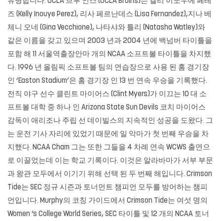
유명합니다. UCLA 브루 인스 (UCLA Bruins)는 켈리 이노우에 페레
즈 (Kelly Inouye Perez), 리사 페르난데스 (Lisa Fernandez),지나 베
체니 오네 (Gina Vecchione), 나타샤와 틀리 (Natasha Watley)와
같은 이름을 갖고 있으며 2003 년과 2004 년에 백넘버 타이틀을
포함 해 11 서울역출장안마 개의 NCAA 소프트볼 타이틀을 차지했
다. 1996 년 올림픽 소프트볼 팀의 연습장으로 사용 된 홈 경기장
인 ‘Easton Stadium’은 홈 경기장 인 13 번 연속 우승을 기록했다.
전직 야구 선수 클린트 마이어스 (Clint Myers)가 이끄는 10 대 소
프트볼 대학 중 하나 인 Arizona State Sun Devils 코치 마이어스
감독이 애리조나 주립 선 데이빌스의 지속적인 성공을 도왔다. 그
는 운전 기사 자리에 있었기 때문에 일 악마가 첫 번째 우승을 차
지했다. NCAA Cham 그는 또한 그들을 4 차례 연속 WCWS 출연으
로 이끌었는데 이는 학교 기록이다. 이것은 알라바마가 서부 부문
과 왕관 모두에서 이기기 위해 선택 된 두 번째 해입니다. Crimson
Tide는 SEC 정규 시즌과 토너먼트 챔피언 모두를 방어하는 챔피
언입니다. Murphy의 코칭 가이드에서 Crimson Tide는 여섯 명의
Women ‘s College World Series, SEC 타이틀 및 12 개의 NCAA 토너