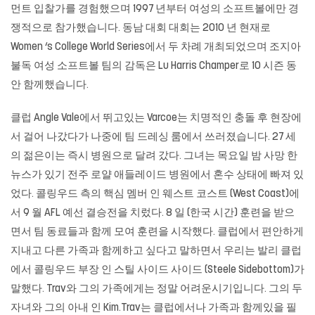
먼트 입찰가를 경험했으며 1997 년부터 여성의 소프트볼에만 경
쟁적으로 참가했습니다. 동남 대회 대회는 2010 년 현재로
Women ‘s College World Series에서 두 차례 개최되었으며 조지아
불독 여성 소프트볼 팀의 감독은 Lu Harris Champer로 10 시즌 동
안 함께했습니다.
클럽 Angle Vale에서 뛰고있는 Varcoe는 치명적인 충돌 후 현장에
서 걸어 나갔다가 나중에 팀 드레싱 룸에서 쓰러졌습니다. 27 세
의 젊은이는 즉시 병원으로 달려 갔다. 그녀는 목요일 밤 사망 한
뉴스가 있기 전주 로얄 애들레이드 병원에서 혼수 상태에 빠져 있
었다. 콜링우드 측의 핵심 멤버 인 웨스트 코스트 (West Coast)에
서 9 월 AFL 예선 결승전을 치렀다. 8 일 (한국 시간) 훈련을 받으
면서 팀 동료들과 함께 모여 훈련을 시작했다. 클럽에서 편안하게
지내고 다른 가족과 함께하고 싶다고 말하면서 우리는 발리 클럽
에서 콜링우드 부장 인 스틸 사이드 사이드 (Steele Sidebottom)가
말했다. Trav와 그의 가족에게는 정말 어려운시기입니다. 그의 두
자녀와 그의 아내 인 Kim.Trav는 클럽에서나 가족과 함께있을 필