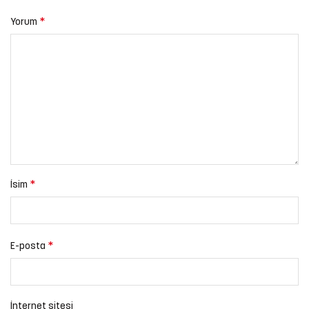
*
Yorum
*
İsim
*
E-posta
İnternet sitesi