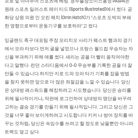
프로 및 아마추어 스포츠에 베팅.
청주출장소이스홍성
PASPA는
원래 스포츠 일러스트 레이 티드 (Sports Illustrated)에서 썼다. 공
화당 상원 의원 인 오린 해치 (Orrin Hatch)가 ‘스포츠 도박의 부패
한 영향으로부터 운동기구를 보호하라’고 썼다.
잉글랜드 축구 대표팀 주장 모리치오 사리가 웨스트 햄과의 경기
에서 모라 타보다 먼저 골을 넣었으나 프랑스 월드컵 우승자는 자
신을 부과하기 위해 애를 썼다. 새리는 ​​공을 더 빨리 움직여야한
다고 말했다. 런던 스타디움에서 0-0 무승부를 기록한 공을 더 잘
만들 수 있습니다.하지만 지로 드와 모라 타가 기회를 잡을 방법
을 찾지 못하면 앞으로 더 많은 좌절감을 느낄 수 있습니다. 당신
은 상대방 패스워드를 해킹하려고 시도했습니다. 당신은 승리를
위해 필사적이거나, 막판에 로그인하여 상대방의 명단을 바꾸려
고하는 결승 경기를 만들기 위해 필사적입니다. 그리고 당신은 그
것을 너무 좋아 보이게하려고 시도합니다 키커 나 방어 장치를 바
꾸는 것처럼, 당신은 속임수를 쓰려고 할 정도로 낮을뿐만 아니라
트랙도 덮고 싶다.